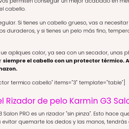
tivos permiten conseguir un mejor acabado en m
el cabello.
ular. Si tienes un cabello grueso, vas a necesita
zos duraderos, y si tienes un pelo más fino, tempe
ue apliques calor, ya sea con un secador, unas pl
r
siempre el cabello con un protector térmico. A
mazon.
tor termico cabello" items="3" template="table"]
l Rizador de pelo Karmin G3 Sal
3 Salon PRO es un rizador "sin pinza". Esto hace 
 evitar quemarte los dedos y las manos, tendrás