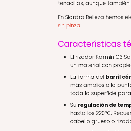
tenacillas, aunque también 
En Siardro Belleza hemos e
sin pinza.
Características t
El rizador Karmin G3 Sa
un material con propied
La forma del
barril có
más amplios o la punt
toda la superficie par
Su
regulación de tem
hasta los 220ºC. Recu
cabello grueso o rizad