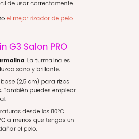
cil de usar correctamente.
omo
el mejor rizador de pelo
min G3 Salon PRO
urmalina
. La turmalina es
uzca sano y brillante.
 base (2,5 cm) para rizos
os. También puedes emplear
al.
raturas desde los 80ºC
5ºC a menos que tengas un
dañar el pelo.