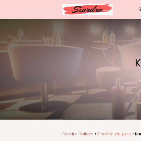
K
Siardro Belleza
Plancha de pelo
Ka