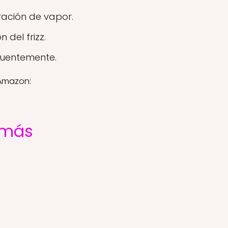
ración de vapor.
del frizz.
ecuentemente.
 Amazon:
 más