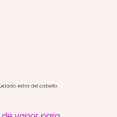
idado extra del cabello.
s de vapor para