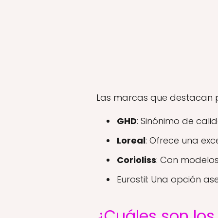
Las marcas que destacan p
GHD
: Sinónimo de cali
Loreal
: Ofrece una exc
Corioliss
: Con modelos
Eurostil: Una opción ase
¿Cuáles son los