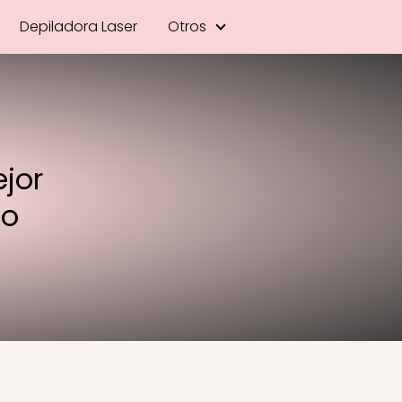
Depiladora Laser
Otros
jor
lo