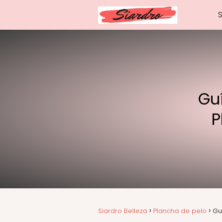
Guí
P
Siardro Belleza
Plancha de pelo
Gu