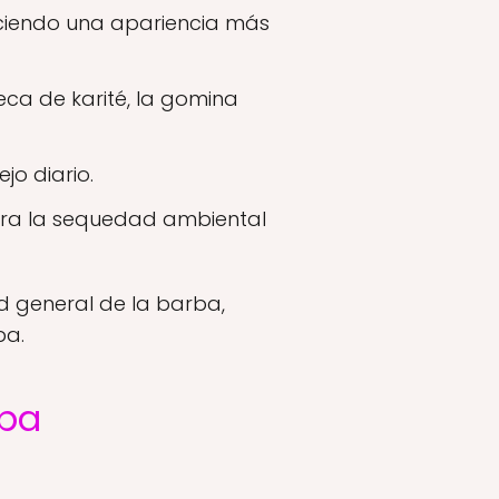
eciendo una apariencia más
eca de karité, la gomina
jo diario.
ra la sequedad ambiental
d general de la barba,
pa.
rba