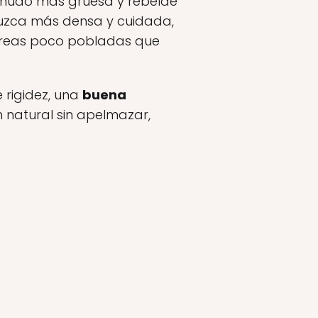
enudo más gruesa y rebelde
luzca más densa y cuidada,
 áreas poco pobladas que
 rigidez, una
buena
 natural sin apelmazar,