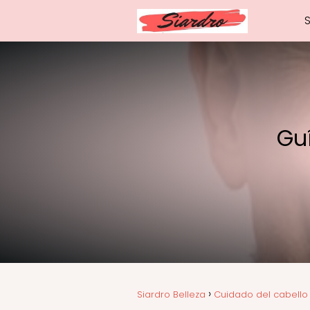
Guí
Siardro Belleza
Cuidado del cabello