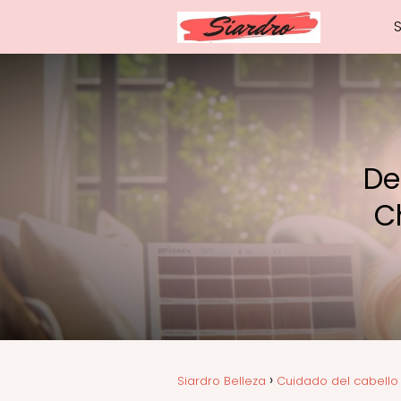
De
C
Siardro Belleza
Cuidado del cabello