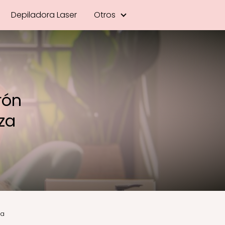
Depiladora Laser
Otros
rón
za
za