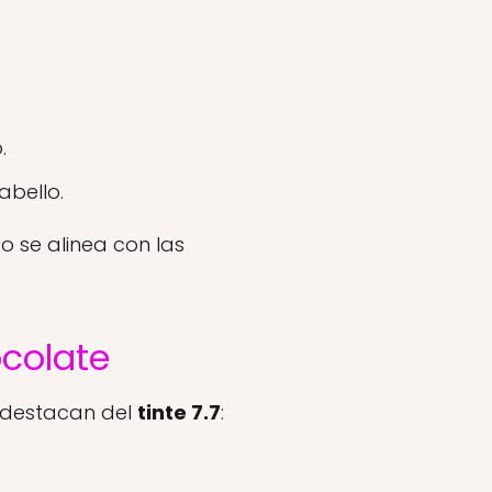
.
abello.
o se alinea con las
ocolate
os destacan del
tinte 7.7
: