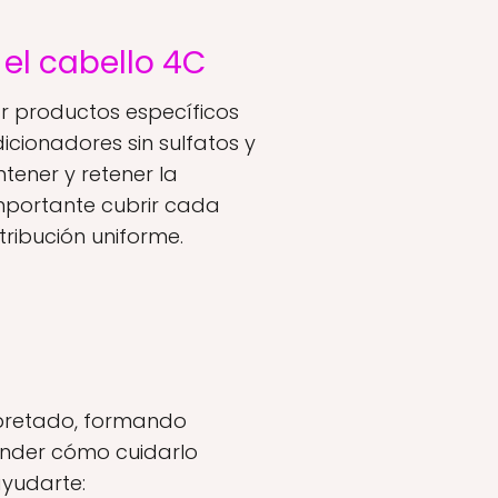
el cabello 4C
ar productos específicos
cionadores sin sulfatos y
ener y retener la
importante cubrir cada
ribución uniforme.
apretado, formando
render cómo cuidarlo
yudarte: