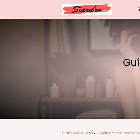
Guí
Siardro Belleza
Cuidado del cabello