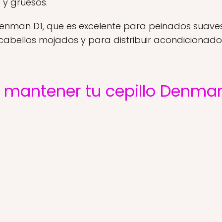
 y gruesos.
Denman D1, que es excelente para peinados suaves
abellos mojados y para distribuir acondicionador
 mantener tu cepillo Denma