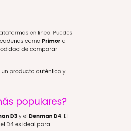
lataformas en línea. Puedes
es cadenas como
Primor
o
omodidad de comparar
 un producto auténtico y
más populares?
an D3
y el
Denman D4
. El
 el D4 es ideal para