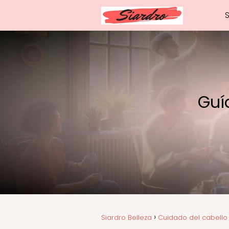
Guí
Siardro Belleza
Cuidado del cabello