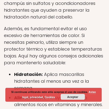
champús sin sulfatos y acondicionadores
hidratantes que ayuden a preservar la
hidratación natural del cabello.
Además, es fundamental evitar el uso
excesivo de herramientas de calor. Si
necesitas peinarlo, utiliza siempre un
protector térmico y establece temperaturas
bajas. Aquí hay algunos consejos adicionales
para mantenerlo saludable:
Hidratación:
Aplica mascarillas
hidratantes al menos una vez a la
semana.
Si continuas utilizando este sitio aceptas el uso de cookies.
Aviso
Alimentación:
Incluye en tu dieta
Aceptar
legal, privacidad, Cookies
alimentos ricos en vitaminas y minerales.