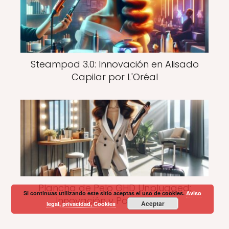
Steampod 3.0: Innovación en Alisado
Capilar por L'Oréal
Plancha de Pelo GHD Unplugged:
Si continuas utilizando este sitio aceptas el uso de cookies.
Aviso
Innovación y Portabilidad
Aceptar
legal, privacidad, Cookies