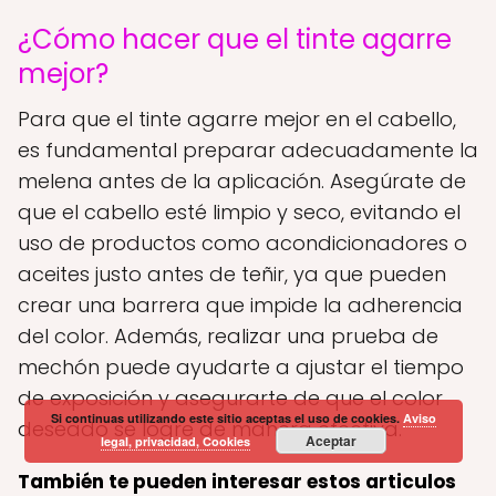
¿Cómo hacer que el tinte agarre
mejor?
Para que el tinte agarre mejor en el cabello,
es fundamental preparar adecuadamente la
melena antes de la aplicación. Asegúrate de
que el cabello esté limpio y seco, evitando el
uso de productos como acondicionadores o
aceites justo antes de teñir, ya que pueden
crear una barrera que impide la adherencia
del color. Además, realizar una prueba de
mechón puede ayudarte a ajustar el tiempo
de exposición y asegurarte de que el color
Si continuas utilizando este sitio aceptas el uso de cookies.
Aviso
deseado se logre de manera efectiva.
Aceptar
legal, privacidad, Cookies
También te pueden interesar estos articulos