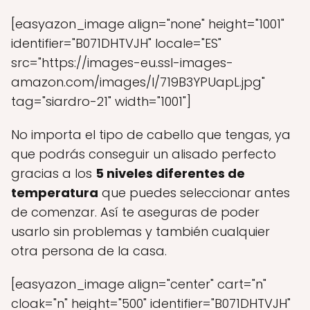
[easyazon_image align="none" height="1001"
identifier="B071DHTVJH" locale="ES"
src="https://images-eu.ssl-images-
amazon.com/images/I/719B3YPUapL.jpg"
tag="siardro-21" width="1001"]
No importa el tipo de cabello que tengas, ya
que podrás conseguir un alisado perfecto
gracias a los
5 niveles diferentes de
temperatura
que puedes seleccionar antes
de comenzar. Así te aseguras de poder
usarlo sin problemas y también cualquier
otra persona de la casa.
[easyazon_image align="center" cart="n"
cloak="n" height="500" identifier="B071DHTVJH"