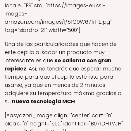
locale="ES" src="https://images-eu.ssl-
images-
amazon.com/images/I/51Q9W671rHL.jpg"
tag="siardro-21" width="500"]
Una de las particularidades que hacen de
este cepillo alisador un producto muy
interesante es que
se calienta con gran
rapidez
. Así, no tendrás que esperar mucho
tiempo para que el cepillo esté listo para
usarse, ya que en menos de 2 minutos
adquiere su temperatura máxima gracias a
su
nueva tecnología MCH
.
[easyazon_image align="center" cart="n"
cloak="n" height="500" identifier="B071DHTVJH"