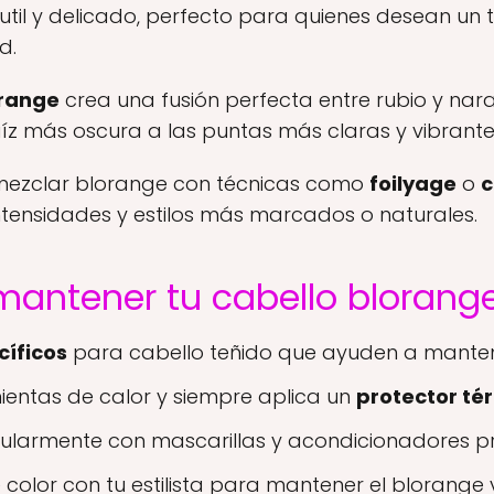
util y delicado, perfecto para quienes desean un 
d.
range
crea una fusión perfecta entre rubio y nar
z más oscura a las puntas más claras y vibrante
 mezclar blorange con técnicas como
foilyage
o
c
ntensidades y estilos más marcados o naturales.
mantener tu cabello blorang
cíficos
para cabello teñido que ayuden a mantener
mientas de calor y siempre aplica un
protector té
ularmente con mascarillas y acondicionadores p
olor con tu estilista para mantener el blorange v