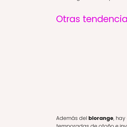
Otras tendencia
Además del
blorange
, hay
temporadas de otoño e invi