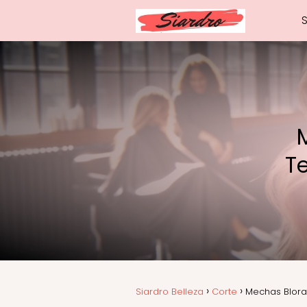
T
Siardro Belleza
Corte
Mechas Blora