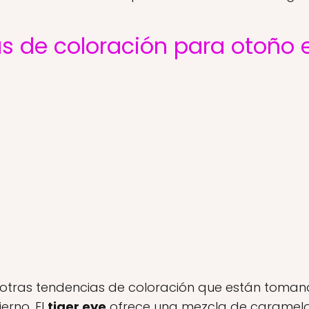
s de coloración para otoño e
 otras tendencias de coloración que están toma
erno. El
tiger eye
ofrece una mezcla de caramelos