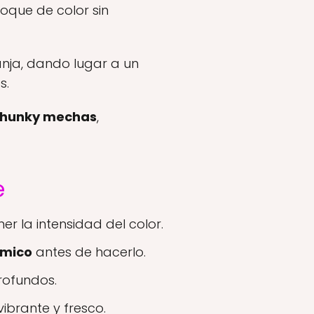
toque de color sin
anja, dando lugar a un
s.
hunky mechas
,
e
 la intensidad del color.
rmico
antes de hacerlo.
rofundos.
ibrante y fresco.