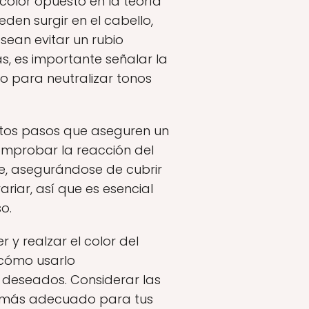
 color opuesto en la teoría
den surgir en el cabello,
ean evitar un rubio
, es importante señalar la
vo para neutralizar tonos
rtos pasos que aseguren un
omprobar la reacción del
e, asegurándose de cubrir
ariar, así que es esencial
o.
y realzar el color del
cómo usarlo
 deseados. Considerar las
o más adecuado para tus