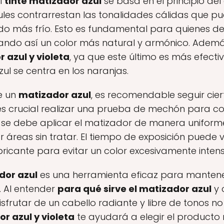
l
tinte matizador azul
se basa en el principio del
ules contrarrestan las tonalidades cálidas que pue
 más frío. Esto es fundamental para quienes des
ndo así un color más natural y armónico. Además
 azul y violeta
, ya que este último es más efecti
zul se centra en los naranjas.
e un
matizador azul
, es recomendable seguir cie
 es crucial realizar una prueba de mechón para c
, se debe aplicar el matizador de manera uniform
r áreas sin tratar. El tiempo de exposición puede v
abricante para evitar un color excesivamente intens
dor azul
es una herramienta eficaz para mantener 
. Al entender
para qué sirve el matizador azul
y 
rutar de un cabello radiante y libre de tonos no
r azul y violeta
te ayudará a elegir el product