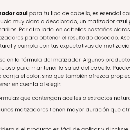
zador azul
para tu tipo de cabello, es esencial co
o rubio muy claro o decolorado, un matizador azul
arillos. Por otro lado, en cabellos castaños claro
zadores para obtener el resultado deseado. Ase
natural y cumpla con tus expectativas de matizació
se en la fórmula del matizador. Algunos productos
ficioso para mantener la salud del cabello. Pued
 corrija el color, sino que también ofrezca propie
ner en cuenta al elegir:
rmulas que contengan aceites o extractos natura
unos matizadores tienen mayor duración que otro
dera si el producto es fácil de aplicar y si incluye