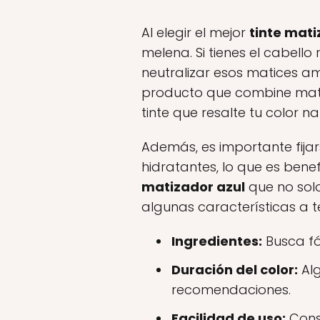
Al elegir el mejor
tinte mati
melena. Si tienes el cabell
neutralizar esos matices am
producto que combine mati
tinte que resalte tu color 
Además, es importante fijar
hidratantes, lo que es bene
matizador azul
que no solo
algunas características a te
Ingredientes:
Busca fó
Duración del color:
Alg
recomendaciones.
Facilidad de uso:
Consi