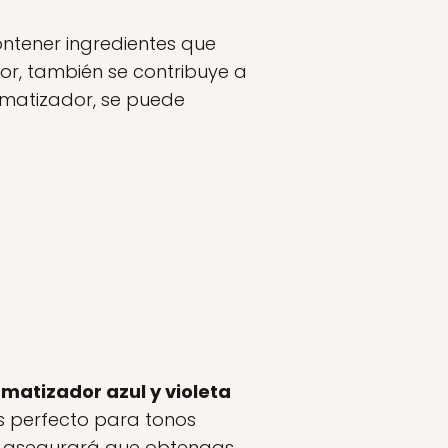
ntener ingredientes que
lor, también se contribuye a
e matizador, se puede
 matizador azul y violeta
es perfecto para tonos
nte asegurará que obtengas