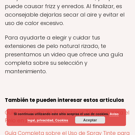
puede causar frizz y enredos. Al finalizar, es
aconsejable dejarlas secar al aire y evitar el
uso de calor excesivo.
Para ayudarte a elegir y cuidar tus
extensiones de pelo natural rizado, te
presentamos un video que ofrece una guía
completa sobre su selección y
mantenimiento.
También te pueden interesar estos articulos
Guía Completa de Protectores Térmicos para el
Si continuas utilizando este sitio aceptas el uso de cookies.
Aviso
Pelo en 2025
Aceptar
legal, privacidad, Cookies
Guía Completa sobre el Uso de Spray Tinte para