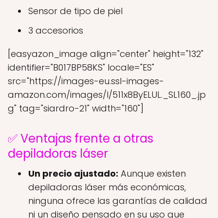
Sensor de tipo de piel
3 accesorios
[easyazon_image align="center" height="132"
identifier="B017BP58KS" locale="ES"
src="https://images-eu.ssl-images-
amazon.com/images/I/511x8ByELUL._SL160_.jp
g" tag="siardro-21" width="160"]
✅ Ventajas frente a otras
depiladoras láser
Un precio ajustado:
Aunque existen
depiladoras láser más económicas,
ninguna ofrece las garantías de calidad
ni un diseño pensado en su uso que