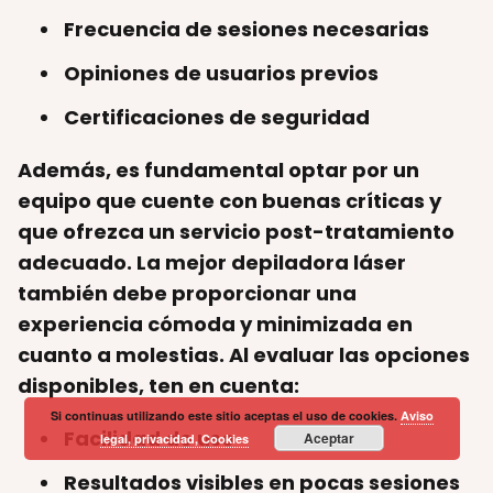
Frecuencia de sesiones necesarias
Opiniones de usuarios previos
Certificaciones de seguridad
Además, es fundamental optar por un
equipo que cuente con buenas críticas y
que ofrezca un servicio post-tratamiento
adecuado. La mejor depiladora láser
también debe proporcionar una
experiencia cómoda y minimizada en
cuanto a molestias. Al evaluar las opciones
disponibles, ten en cuenta:
Si continuas utilizando este sitio aceptas el uso de cookies.
Aviso
Facilidad de uso
Aceptar
legal, privacidad, Cookies
Resultados visibles en pocas sesiones