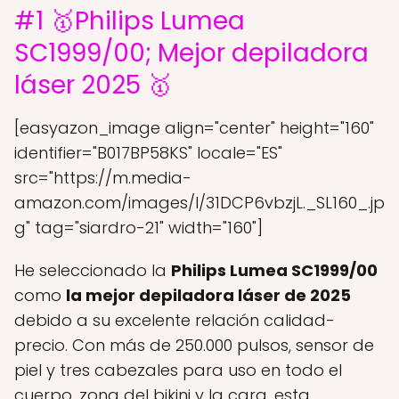
#1 🥇Philips Lumea
SC1999/00; Mejor depiladora
láser 2025 🥇
[easyazon_image align="center" height="160"
identifier="B017BP58KS" locale="ES"
src="https://m.media-
amazon.com/images/I/31DCP6vbzjL._SL160_.jp
g" tag="siardro-21" width="160"]
He seleccionado la
Philips Lumea SC1999/00
como
la mejor depiladora láser de 2025
debido a su excelente relación calidad-
precio. Con más de 250.000 pulsos, sensor de
piel y tres cabezales para uso en todo el
cuerpo, zona del bikini y la cara, esta