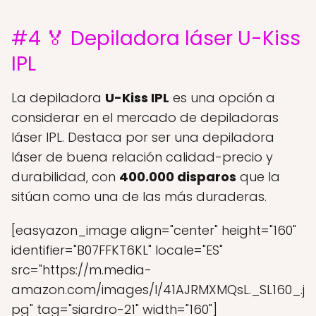
#4 🏅 Depiladora láser U-Kiss
IPL
La depiladora
U-Kiss IPL
es una opción a
considerar en el mercado de depiladoras
láser IPL. Destaca por ser una depiladora
láser de buena relación calidad-precio y
durabilidad, con
400.000 disparos
que la
sitúan como una de las más duraderas.
[easyazon_image align="center" height="160"
identifier="B07FFKT6KL" locale="ES"
src="https://m.media-
amazon.com/images/I/41AJRMXMQsL._SL160_.j
pg" tag="siardro-21" width="160"]