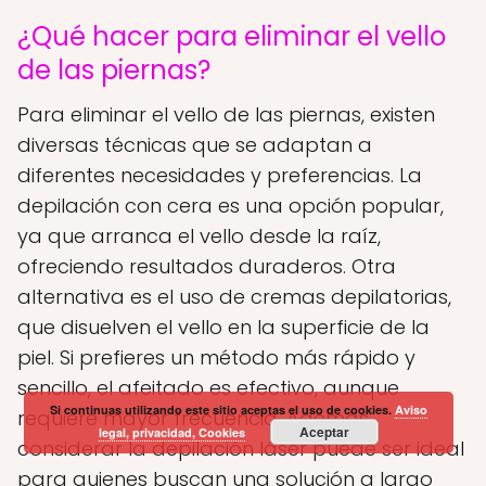
¿Qué hacer para eliminar el vello
de las piernas?
Para eliminar el vello de las piernas, existen
diversas técnicas que se adaptan a
diferentes necesidades y preferencias. La
depilación con cera es una opción popular,
ya que arranca el vello desde la raíz,
ofreciendo resultados duraderos. Otra
alternativa es el uso de cremas depilatorias,
que disuelven el vello en la superficie de la
piel. Si prefieres un método más rápido y
sencillo, el afeitado es efectivo, aunque
Si continuas utilizando este sitio aceptas el uso de cookies.
Aviso
requiere mayor frecuencia. Además,
Aceptar
legal, privacidad, Cookies
considerar la depilación láser puede ser ideal
para quienes buscan una solución a largo