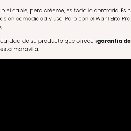
o el cable, pero créeme, es todo lo contrario. Es 
jas en comodidad y uso. Pero con el Wahl Elite Pr
s
.
 calidad de su producto que ofrece
¡garantía de
 esta maravilla.