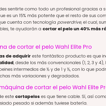
es sentirte como todo un profesional gracias a 
ue es un 15% más potente que el resto de sus co
que cuenta con tecnología
powerdrive
, el cual, s
bles, te ayudarán a
cortar el pelo un 40% más r
a de cortar el pelo Wahl Elite Pro
as de adquirir
este fantástico producto es que i
alidad
, desde los más convencionales (1, 2, 3 y 4)
peines intermedios de ½ y de 1 y ½, con lo que pod
uchas más variaciones y degradados.
máquina de cortar el pelo Wahl Elite P
de este
cortapelos
es que tiene cable. Sí, así como
siado pesado si además tuviese batería.