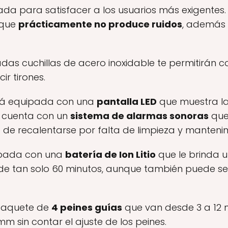
da para satisfacer a los usuarios más exigentes
 que
prácticamente no produce ruidos
, además 
adas cuchillas de acero inoxidable te permitirán c
ir tirones.
tá equipada con una
pantalla LED
que muestra la
s cuenta con un
sistema de alarmas sonoras
que
 de recalentarse por falta de limpieza y mantenim
ipada con una
batería de Ion Litio
que le brinda
de tan solo 60 minutos, aunque también puede ser
 paquete de
4 peines guías
que van desde 3 a 12 
3 mm sin contar el ajuste de los peines.